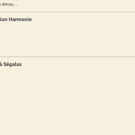
dense, ...
tion Harmonie
à Ségalas